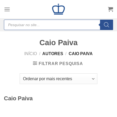
Skip
to
content
Products
search
Caio Paiva
INÍCIO
/
AUTORES
/
CAIO PAIVA
FILTRAR PESQUISA
Caio Paiva