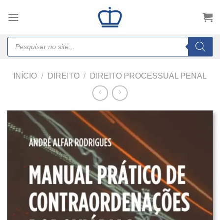
Skip
to
content
Products
search
INÍCIO
/
DIREITO
/
DIREITO PROCESSUAL PENAL