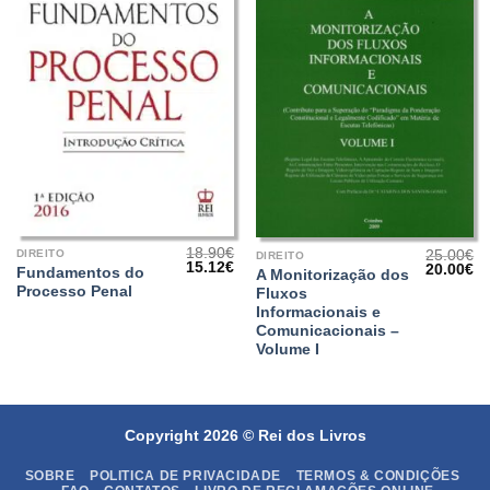
18.90
€
25.00
€
DIREITO
DIREITO
O
O
15.12
€
O
O
20.00
€
Fundamentos do
A Monitorização dos
preço
preço
preço
pr
Processo Penal
Fluxos
original
atual
original
at
era:
é:
era:
é:
Informacionais e
18.90€.
15.12€.
25.00€.
20
Comunicacionais –
Volume I
Copyright 2026 ©
Rei dos Livros
SOBRE
POLITICA DE PRIVACIDADE
TERMOS & CONDIÇÕES