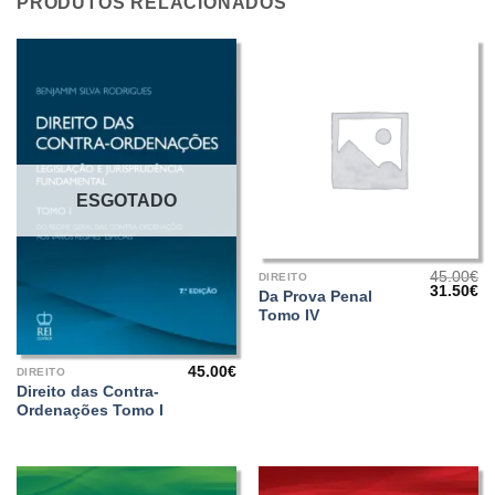
PRODUTOS RELACIONADOS
ESGOTADO
45.00
€
DIREITO
O
O
31.50
€
Da Prova Penal
preço
pr
Tomo IV
original
at
era:
é:
45.00€.
31
45.00
€
DIREITO
Direito das Contra-
Ordenações Tomo I