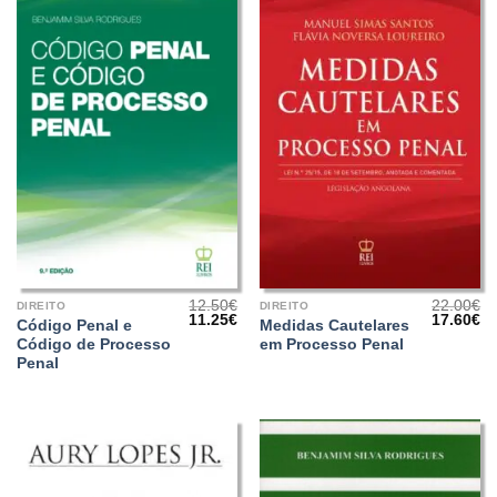
12.50
€
22.00
€
DIREITO
DIREITO
O
O
O
O
11.25
€
17.60
€
Código Penal e
Medidas Cautelares
preço
preço
preço
pr
Código de Processo
em Processo Penal
original
atual
original
at
era:
é:
era:
é:
Penal
12.50€.
11.25€.
22.00€.
17