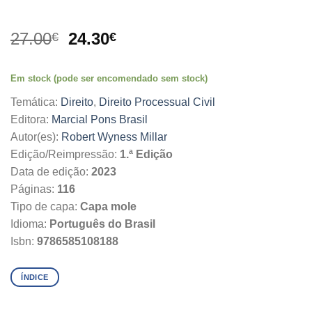
O
O
27.00
24.30
€
€
preço
preço
original
atual
Em stock (pode ser encomendado sem stock)
era:
é:
27.00€.
24.30€.
Temática:
Direito
,
Direito Processual Civil
Editora:
Marcial Pons Brasil
Autor(es):
Robert Wyness Millar
Edição/Reimpressão:
1.ª Edição
Data de edição:
2023
Páginas:
116
Tipo de capa:
Capa mole
Idioma:
Português do Brasil
Isbn:
9786585108188
ÍNDICE