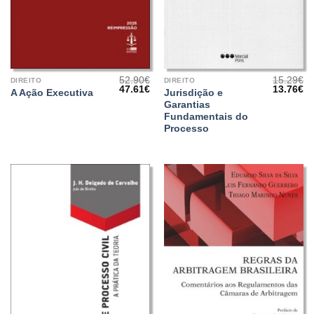
52.90
€
15.29
€
DIREITO
DIREITO
O
O
O
O
47.61
€
13.76
€
Jurisdição e
A Ação Executiva
preço
preço
preço
pr
Garantias
original
atual
original
at
era:
é:
era:
é:
Fundamentais do
52.90€.
47.61€.
15.29€.
13
Processo