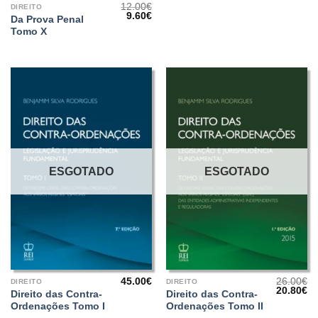
12.00
€
DIREITO
O
O
9.60
€
Da Prova Penal
preço
preço
Tomo X
original
atual
era:
é:
12.00€.
9.60€.
ESGOTADO
ESGOTADO
45.00
€
26.00
€
DIREITO
DIREITO
O
O
20.80
€
Direito das Contra-
Direito das Contra-
preço
pr
Ordenações Tomo I
Ordenações Tomo II
original
at
era:
é: