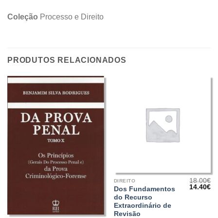
Coleção
Processo e Direito
PRODUTOS RELACIONADOS
18.00
€
DIREITO
O
O
14.40
€
Dos Fundamentos
preço
pr
do Recurso
original
at
era:
é:
Extraordinário de
18.00€.
14
Revisão