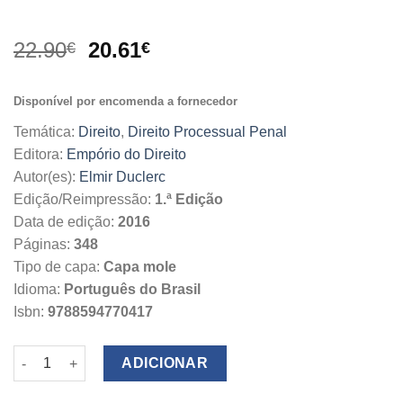
O
O
22.90
20.61
€
€
preço
preço
original
atual
Disponível por encomenda a fornecedor
era:
é:
22.90€.
20.61€.
Temática:
Direito
,
Direito Processual Penal
Editora:
Empório do Direito
Autor(es):
Elmir Duclerc
Edição/Reimpressão:
1.ª Edição
Data de edição:
2016
Páginas:
348
Tipo de capa:
Capa mole
Idioma:
Português do Brasil
Isbn:
9788594770417
Quantidade de Introdução aos Fundamentos do Direito Proces
ADICIONAR