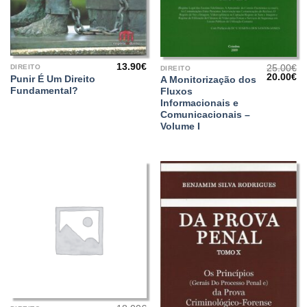
13.90
€
25.00
€
DIREITO
DIREITO
O
O
20.00
€
Punir É Um Direito
A Monitorização dos
preço
pr
Fundamental?
Fluxos
original
at
era:
é:
Informacionais e
25.00€.
20
Comunicacionais –
Volume I