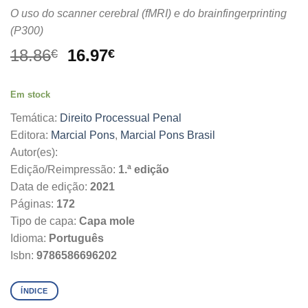
O uso do scanner cerebral (fMRI) e do brainfingerprinting
(P300)
O
O
18.86
16.97
€
€
preço
preço
original
atual
Em stock
era:
é:
18.86€.
16.97€.
Temática:
Direito Processual Penal
Editora:
Marcial Pons
,
Marcial Pons Brasil
Autor(es):
Edição/Reimpressão:
1.ª edição
Data de edição:
2021
Páginas:
172
Tipo de capa:
Capa mole
Idioma:
Português
Isbn:
9786586696202
ÍNDICE