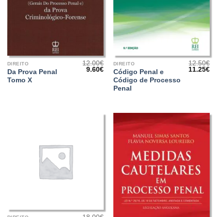
12.00
€
12.50
€
DIREITO
DIREITO
O
O
O
O
9.60
€
11.25
€
Da Prova Penal
Código Penal e
preço
preço
preço
pr
Tomo X
Código de Processo
original
atual
original
at
era:
é:
era:
é:
Penal
12.00€.
9.60€.
12.50€.
11