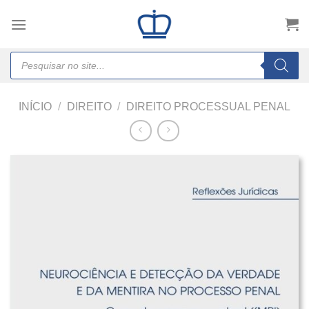
Skip
to
content
Products
search
INÍCIO
/
DIREITO
/
DIREITO PROCESSUAL PENAL