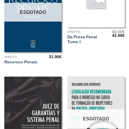
ESGOTADO
60.00
€
DIREITO
O
O
42.00
€
Da Prova Penal
preço
pr
Tomo I
original
at
era:
é:
60.00€.
42
31.90
€
DIREITO
Recursos Penais
ESGOTADO