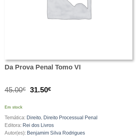
Da Prova Penal Tomo VI
O
O
45.00
31.50
€
€
preço
preço
original
atual
Em stock
era:
é:
45.00€.
31.50€.
Temática:
Direito
,
Direito Processual Penal
Editora:
Rei dos Livros
Autor(es):
Benjamim Silva Rodrigues