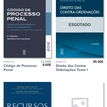
ESGOTADO
12.00
€
45.00
€
DIREITO
DIREITO
O
O
9.60
€
Código de Processo
Direito das Contra-
preço
preço
Penal
Ordenações Tomo I
original
atual
era:
é:
12.00€.
9.60€.