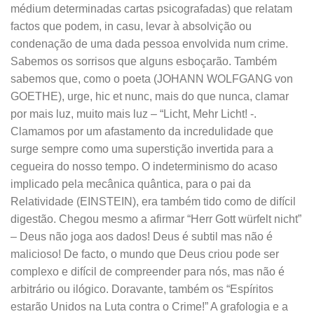
médium determinadas cartas psicografadas) que relatam
factos que podem, in casu, levar à absolvição ou
condenação de uma dada pessoa envolvida num crime.
Sabemos os sorrisos que alguns esboçarão. Também
sabemos que, como o poeta (JOHANN WOLFGANG von
GOETHE), urge, hic et nunc, mais do que nunca, clamar
por mais luz, muito mais luz – “Licht, Mehr Licht! -.
Clamamos por um afastamento da incredulidade que
surge sempre como uma superstição invertida para a
cegueira do nosso tempo. O indeterminismo do acaso
implicado pela mecânica quântica, para o pai da
Relatividade (EINSTEIN), era também tido como de difícil
digestão. Chegou mesmo a afirmar “Herr Gott würfelt nicht”
– Deus não joga aos dados! Deus é subtil mas não é
malicioso! De facto, o mundo que Deus criou pode ser
complexo e difícil de compreender para nós, mas não é
arbitrário ou ilógico. Doravante, também os “Espíritos
estarão Unidos na Luta contra o Crime!” A grafologia e a