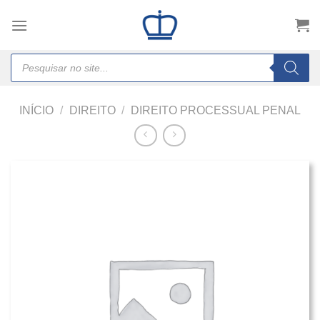
Skip
to
content
Products
search
INÍCIO
/
DIREITO
/
DIREITO PROCESSUAL PENAL