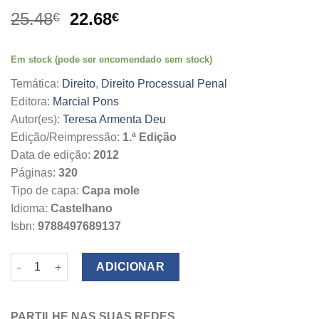
O
O
25.48
22.68
€
€
preço
preço
original
atual
Em stock (pode ser encomendado sem stock)
era:
é:
25.48€.
22.68€.
Temática:
Direito
,
Direito Processual Penal
Editora:
Marcial Pons
Autor(es):
Teresa Armenta Deu
Edição/Reimpressão:
1.ª Edição
Data de edição:
2012
Páginas:
320
Tipo de capa:
Capa mole
Idioma:
Castelhano
Isbn:
9788497689137
Quantidade de Sistemas Procesales Penales
ADICIONAR
PARTILHE NAS SUAS REDES