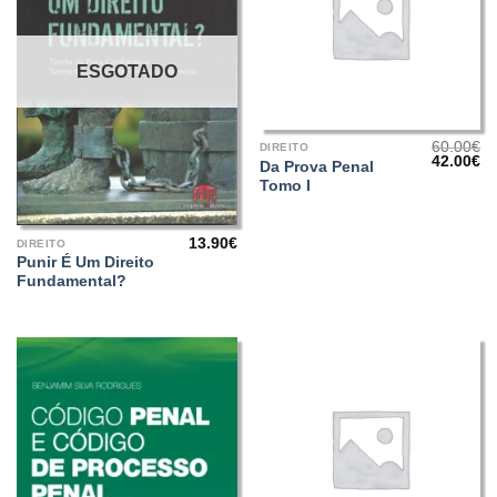
ESGOTADO
60.00
€
DIREITO
O
O
42.00
€
Da Prova Penal
preço
pr
Tomo I
original
at
era:
é:
60.00€.
42
13.90
€
DIREITO
Punir É Um Direito
Fundamental?