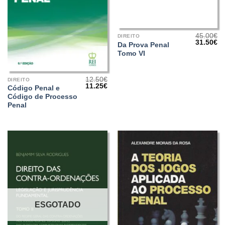
45.00
€
DIREITO
O
O
31.50
€
Da Prova Penal
preço
pr
Tomo VI
original
at
era:
é:
45.00€.
31
12.50
€
DIREITO
O
O
11.25
€
Código Penal e
preço
preço
Código de Processo
original
atual
era:
é:
Penal
12.50€.
11.25€.
ESGOTADO