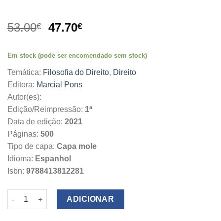
O
O
53.00
47.70
€
€
preço
preço
original
atual
Em stock (pode ser encomendado sem stock)
era:
é:
53.00€.
47.70€.
Temática:
Filosofia do Direito
,
Direito
Editora:
Marcial Pons
Autor(es):
Edição/Reimpressão:
1ª
Data de edição:
2021
Páginas:
500
Tipo de capa:
Capa mole
Idioma:
Espanhol
Isbn:
9788413812281
Quantidade de Teoría general de las decisiones judiciales
ADICIONAR