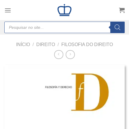
Skip
to
content
Products
search
INÍCIO
/
DIREITO
/
FILOSOFIA DO DIREITO