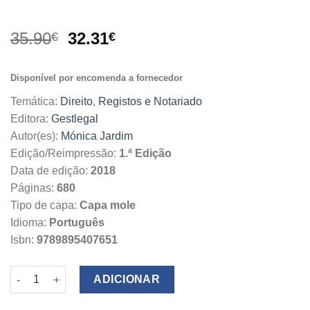
O
O
35.90
32.31
€
€
preço
preço
original
atual
Disponível por encomenda a fornecedor
era:
é:
35.90€.
32.31€.
Temática:
Direito
,
Registos e Notariado
Editora:
Gestlegal
Autor(es):
Mónica Jardim
Edição/Reimpressão:
1.ª Edição
Data de edição:
2018
Páginas:
680
Tipo de capa:
Capa mole
Idioma:
Português
Isbn:
9789895407651
Quantidade de Estudos de Direitos Reais e Registo Predial
ADICIONAR