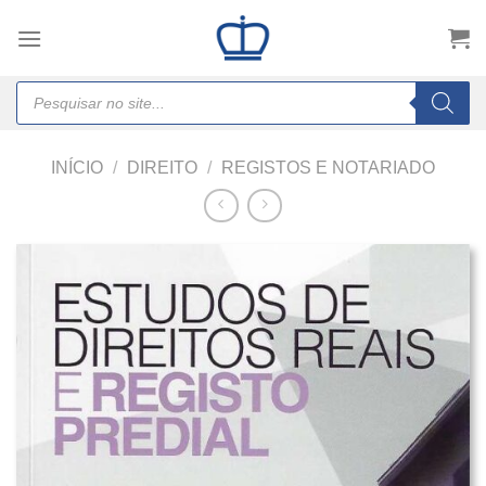
Skip
to
content
Products
search
INÍCIO
/
DIREITO
/
REGISTOS E NOTARIADO