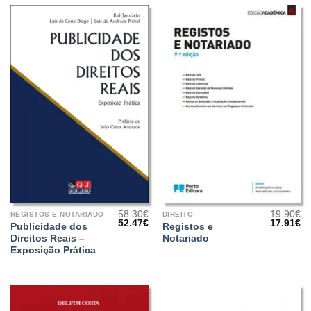
58.30
€
19.90
€
REGISTOS E NOTARIADO
DIREITO
O
O
O
O
52.47
€
17.91
€
Publicidade dos
Registos e
preço
preço
preço
pr
Direitos Reais –
Notariado
original
atual
original
at
era:
é:
era:
é:
Exposição Prática
58.30€.
52.47€.
19.90€.
17