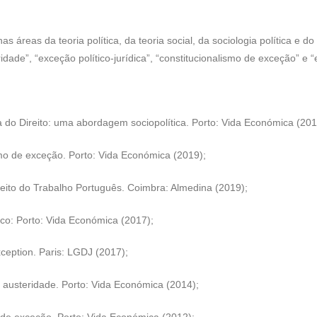
 áreas da teoria política, da teoria social, da sociologia política e do 
de”, “exceção político-jurídica”, “constitucionalismo de exceção” e “e
a do Direito: uma abordagem sociopolítica. Porto: Vida Económica (201
smo de exceção. Porto: Vida Económica (2019);
reito do Trabalho Português. Coimbra: Almedina (2019);
ico: Porto: Vida Económica (2017);
exception. Paris: LGDJ (2017);
e austeridade. Porto: Vida Económica (2014);
o de exceção. Porto: Vida Económica (2012);