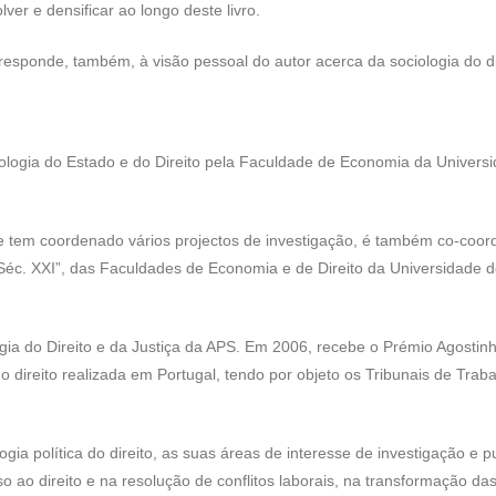
ver e densificar ao longo deste livro.
sponde, também, à visão pessoal do autor acerca da sociologia do direi
iologia do Estado e do Direito pela Faculdade de Economia da Univer
e tem coordenado vários projectos de investigação, é também co-coor
o Séc. XXI”, das Faculdades de Economia e de Direito da Universidad
 do Direito e da Justiça da APS. Em 2006, recebe o Prémio Agostinho
do direito realizada em Portugal, tendo por objeto os Tribunais de Trab
gia política do direito, as suas áreas de interesse de investigação e
so ao direito e na resolução de conflitos laborais, na transformação da