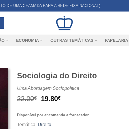
CUSTO DE UMA CHAMADA PARA A REDE FIXA NACIONAL)
ÃO
ECONOMIA
OUTRAS TEMÁTICAS
PAPELARIA
Sociologia do Direito
Uma Abordagem Sociopolítica
O
O
22.00
19.80
€
€
preço
preço
original
atual
Disponível por encomenda a fornecedor
era:
é:
22.00€.
19.80€.
Temática:
Direito