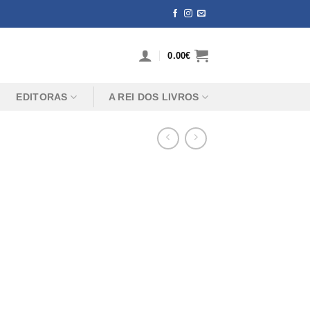
0.00
€
EDITORAS
A REI DOS LIVROS