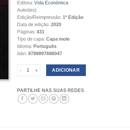
Editora:
Vida Económica
Autor(es):
Edição/Reimpressão:
1ª Edição
Data de edição:
2020
Páginas:
431
Tipo de capa:
Capa mole
Idioma:
Português
Isbn:
9789897686047
Quantidade de Sociologia do Direito
ADICIONAR
PARTILHE NAS SUAS REDES