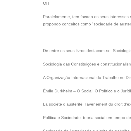
OIT.
Paralelamente, tem focado os seus interesses nas
propondo conceitos como “sociedade de austerida
De entre os seus livros destacam-se: Sociologi
Sociologia das Constituições e constitucionali
A Organização Internacional do Trabalho no Di
Émile Durkheim – O Social, O Político e o Juríd
La société d’austérité: l’avènement du droit d’
Política e Sociedade: teoria social em tempo d
Sociedade da Austeridade e direito do trabalh