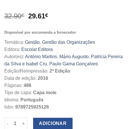
O
O
32.90
29.61
€
€
preço
preço
original
atual
Disponível por encomenda a fornecedor
era:
é:
32.90€.
29.61€.
Temática:
Gestão
,
Gestão das Organizações
Editora:
Escolar Editora
Autor(es):
António Martins
,
Mário Augusto
,
Patrícia Pereira
da Silva e Isabel Cru
,
Paulo Gama Gonçalves
Edição/Reimpressão:
2ª Edição
Data de edição:
2016
Páginas:
486
Tipo de capa:
Capa mole
Idioma:
Português
Isbn:
9789725925126
Quantidade de Manual de Gestão Financeira Empresarial
ADICIONAR