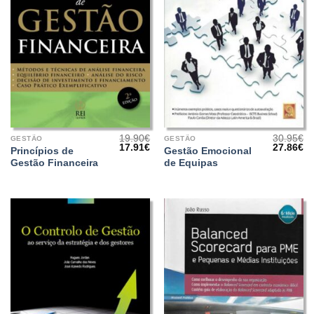
19.90
€
30.95
€
GESTÃO
GESTÃO
O
O
O
O
17.91
€
27.86
€
Princípios de
Gestão Emocional
preço
preço
preço
pr
Gestão Financeira
de Equipas
original
atual
original
at
era:
é:
era:
é:
19.90€.
17.91€.
30.95€.
27