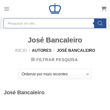
Skip
to
content
Products
search
José Bancaleiro
INÍCIO
/
AUTORES
/
JOSÉ BANCALEIRO
FILTRAR PESQUISA
José Bancaleiro