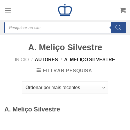
Skip
to
content
Products
search
A. Meliço Silvestre
INÍCIO
/
AUTORES
/
A. MELIÇO SILVESTRE
FILTRAR PESQUISA
A. Meliço Silvestre