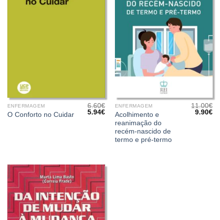
6.60
€
11.00
€
ENFERMAGEM
ENFERMAGEM
O
O
O
O
5.94
€
9.90
€
Acolhimento e
O Conforto no Cuidar
preço
preço
preço
pr
reanimação do
original
atual
original
at
era:
é:
era:
é:
recém-nascido de
6.60€.
5.94€.
11.00€.
9.
termo e pré-termo