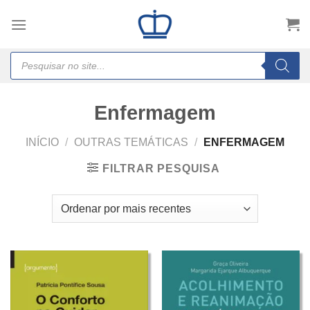
Skip
to
content
Products
search
Enfermagem
INÍCIO
/
OUTRAS TEMÁTICAS
/
ENFERMAGEM
FILTRAR PESQUISA