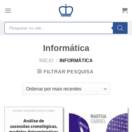
Skip
to
content
Products
search
Informática
INÍCIO
/
INFORMÁTICA
FILTRAR PESQUISA