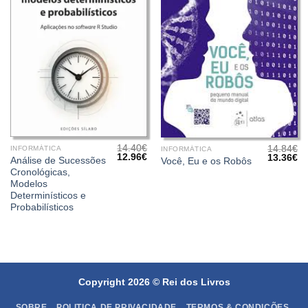
14.40
€
14.84
€
INFORMÁTICA
INFORMÁTICA
O
O
12.96
€
O
O
13.36
€
Análise de Sucessões
Você, Eu e os Robôs
preço
preço
preço
pr
Cronológicas,
original
atual
original
at
era:
é:
Modelos
era:
é:
14.40€.
12.96€.
14.84€.
13
Determinísticos e
Probabilísticos
Copyright 2026 ©
Rei dos Livros
SOBRE
POLITICA DE PRIVACIDADE
TERMOS & CONDIÇÕES