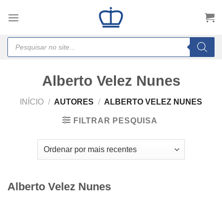
Skip
to
content
Products
search
Alberto Velez Nunes
INÍCIO
/
AUTORES
/
ALBERTO VELEZ NUNES
FILTRAR PESQUISA
Alberto Velez Nunes