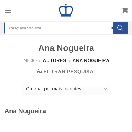
Skip
to
content
Products
search
Ana Nogueira
INÍCIO
/
AUTORES
/
ANA NOGUEIRA
FILTRAR PESQUISA
Ana Nogueira