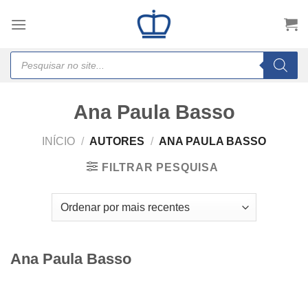
Skip
to
content
Products
search
Ana Paula Basso
INÍCIO
/
AUTORES
/
ANA PAULA BASSO
FILTRAR PESQUISA
Ana Paula Basso