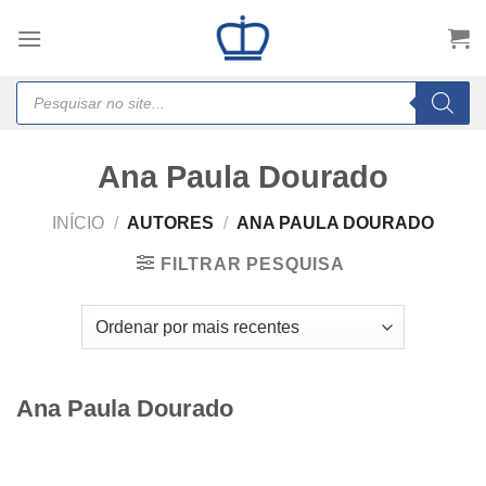
Skip
to
content
Products
search
Ana Paula Dourado
INÍCIO
/
AUTORES
/
ANA PAULA DOURADO
FILTRAR PESQUISA
Ana Paula Dourado