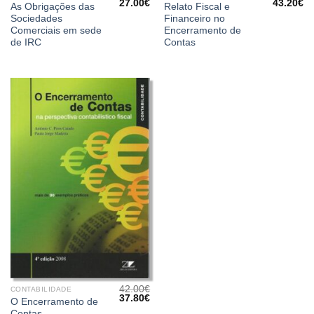
O
O
O
O
27.00
€
43.20
€
As Obrigações das
Relato Fiscal e
preço
preço
preço
pr
Sociedades
Financeiro no
original
atual
original
at
era:
é:
era:
é:
Comerciais em sede
Encerramento de
30.00€.
27.00€.
48.00€.
43
de IRC
Contas
42.00
€
CONTABILIDADE
O
O
37.80
€
O Encerramento de
preço
preço
Contas