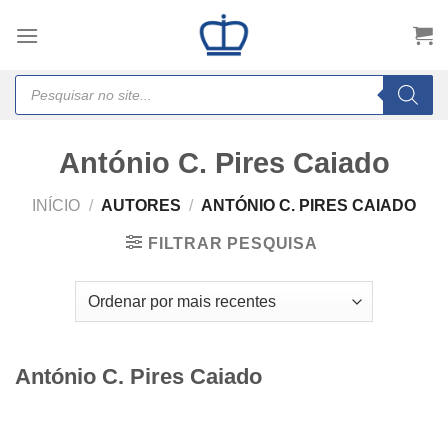
Skip
to
content
Products
search
António C. Pires Caiado
INÍCIO
/
AUTORES
/
ANTÓNIO C. PIRES CAIADO
FILTRAR PESQUISA
António C. Pires Caiado