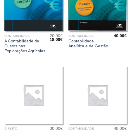
20.00
€
40.00
€
CONTABILIDADE
CONTABILIDADE
O
O
18.00
€
A Contabilidade de
Contabilidade
preço
preço
Custos nas
Analítica e de Gestão
original
atual
era:
é:
Explorações Agrícolas
20.00€.
18.00€.
30.00
€
48.00
€
DIREITO
CONTABILIDADE