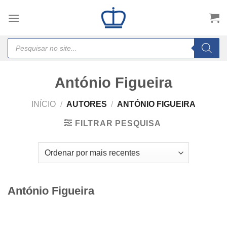
Skip
to
content
Products
search
António Figueira
INÍCIO
/
AUTORES
/
ANTÓNIO FIGUEIRA
FILTRAR PESQUISA
António Figueira