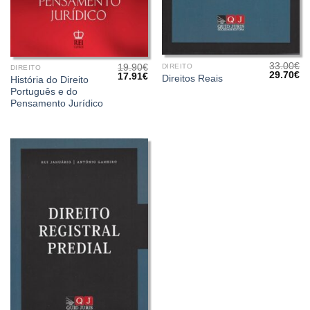
33.00
€
DIREITO
19.90
€
DIREITO
O
O
29.70
€
O
O
17.91
€
Direitos Reais
História do Direito
preço
pr
preço
preço
Português e do
original
at
original
atual
era:
é:
era:
é:
Pensamento Jurídico
33.00€.
29
19.90€.
17.91€.