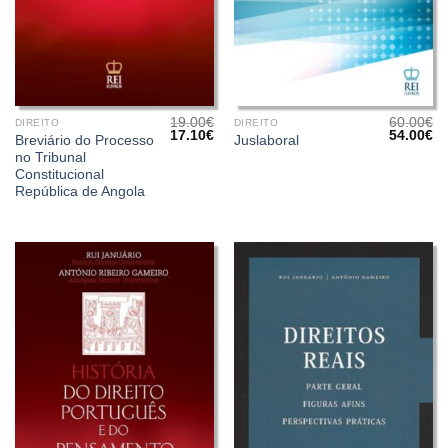
19.00
€
60.00
€
DIREITO
DIREITO
O
O
O
O
17.10
€
54.00
€
Breviário do Processo
Juslaboral
preço
preço
preço
pr
no Tribunal
original
atual
original
at
era:
é:
era:
é:
Constitucional
19.00€.
17.10€.
60.00€.
54
República de Angola