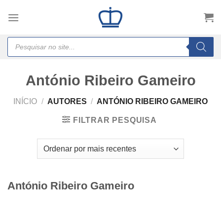
Skip
to
content
Products
search
António Ribeiro Gameiro
INÍCIO
/
AUTORES
/
ANTÓNIO RIBEIRO GAMEIRO
FILTRAR PESQUISA
António Ribeiro Gameiro