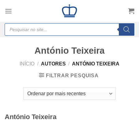
Skip
to
content
Products
search
António Teixeira
INÍCIO
/
AUTORES
/
ANTÓNIO TEIXEIRA
FILTRAR PESQUISA
António Teixeira