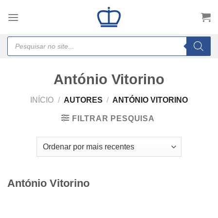
Skip
to
content
Products
search
António Vitorino
INÍCIO
/
AUTORES
/
ANTÓNIO VITORINO
FILTRAR PESQUISA
António Vitorino