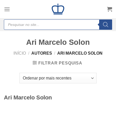
Skip
to
content
Products
search
Ari Marcelo Solon
INÍCIO
/
AUTORES
/
ARI MARCELO SOLON
FILTRAR PESQUISA
Ari Marcelo Solon