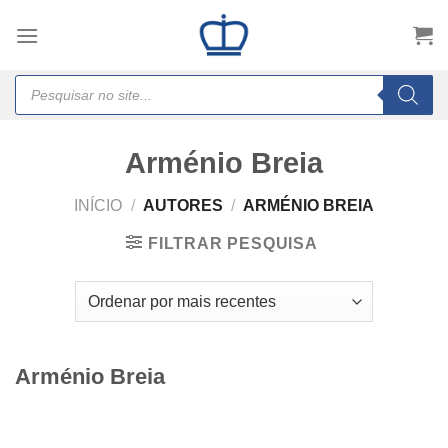
Skip
to
content
Products
search
Arménio Breia
INÍCIO
/
AUTORES
/
ARMÉNIO BREIA
FILTRAR PESQUISA
Arménio Breia