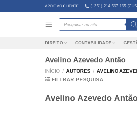
Skip
(+351) 214 567 165 (
APOIO AO CLIENTE
to
content
Products
search
DIREITO
CONTABILIDADE
GEST
Avelino Azevedo Antão
INÍCIO
/
AUTORES
/
AVELINO AZEVE
FILTRAR PESQUISA
Avelino Azevedo Antã