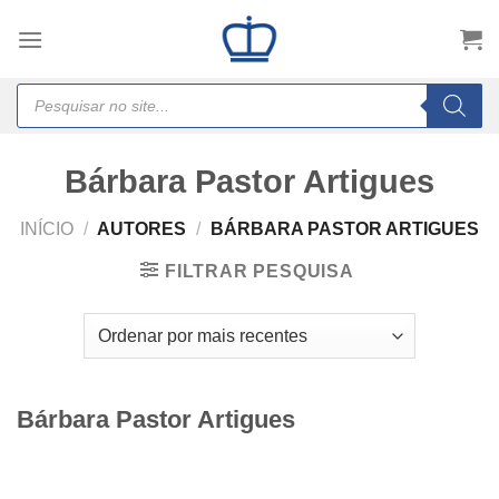
Skip
to
content
Products
search
Bárbara Pastor Artigues
INÍCIO
/
AUTORES
/
BÁRBARA PASTOR ARTIGUES
FILTRAR PESQUISA
Bárbara Pastor Artigues