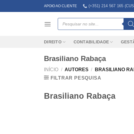
Skip
(+351) 214 567 165 (
APOIO AO CLIENTE
to
content
Products
search
DIREITO
CONTABILIDADE
GEST
Brasiliano Rabaça
INÍCIO
/
AUTORES
/
BRASILIANO R
FILTRAR PESQUISA
Brasiliano Rabaça