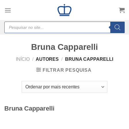
Skip
to
content
Products
search
Bruna Capparelli
INÍCIO
/
AUTORES
/
BRUNA CAPPARELLI
FILTRAR PESQUISA
Bruna Capparelli