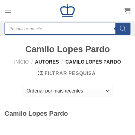
Skip
to
content
Products
search
Camilo Lopes Pardo
INÍCIO
/
AUTORES
/
CAMILO LOPES PARDO
FILTRAR PESQUISA
Camilo Lopes Pardo