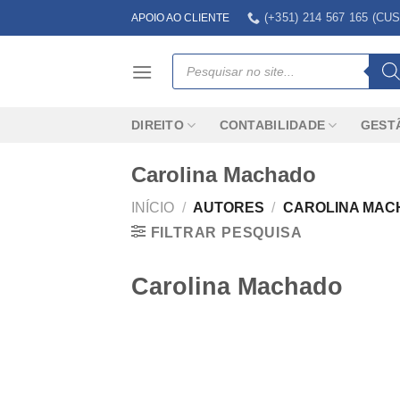
Skip
(+351) 214 567 165 (
APOIO AO CLIENTE
to
content
Products
search
DIREITO
CONTABILIDADE
GEST
Carolina Machado
INÍCIO
/
AUTORES
/
CAROLINA MAC
FILTRAR PESQUISA
Carolina Machado