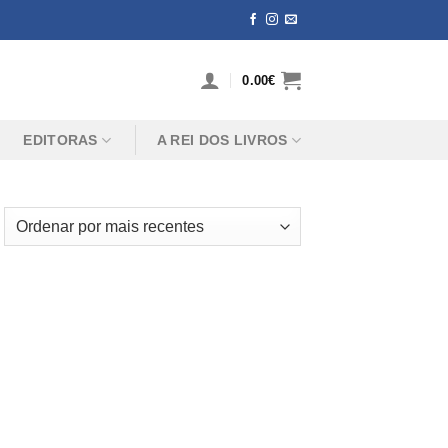
0.00
€
EDITORAS
A REI DOS LIVROS