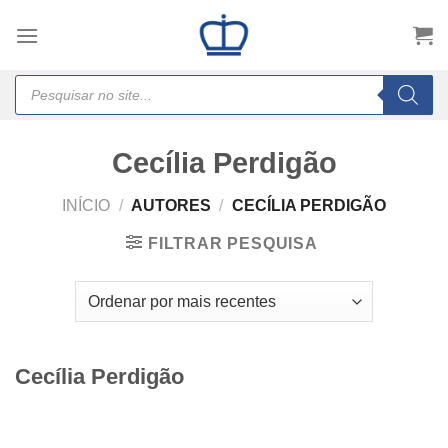
Skip
to
content
Products
search
Cecília Perdigão
INÍCIO
/
AUTORES
/
CECÍLIA PERDIGÃO
FILTRAR PESQUISA
Cecília Perdigão