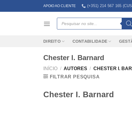
Skip
(+351) 214 567 165 (
APOIO AO CLIENTE
to
content
Products
search
DIREITO
CONTABILIDADE
GEST
Chester I. Barnard
INÍCIO
/
AUTORES
/
CHESTER I. BA
FILTRAR PESQUISA
Chester I. Barnard