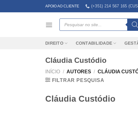
Skip
(+351) 214 567 165 (
APOIO AO CLIENTE
to
content
Products
search
DIREITO
CONTABILIDADE
GEST
Cláudia Custódio
INÍCIO
/
AUTORES
/
CLÁUDIA CUST
FILTRAR PESQUISA
Cláudia Custódio