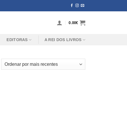
0.00
€
EDITORAS
A REI DOS LIVROS