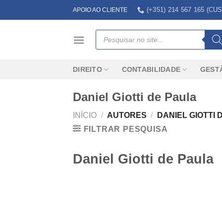
Skip
(+351) 214 567 165 (
APOIO AO CLIENTE
to
content
Products
search
DIREITO
CONTABILIDADE
GEST
Daniel Giotti de Paula
INÍCIO
/
AUTORES
/
DANIEL GIOTTI 
FILTRAR PESQUISA
Daniel Giotti de Paula