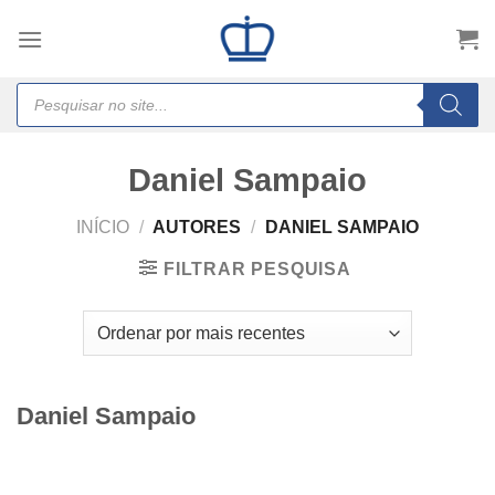
Skip
to
content
Products
search
Daniel Sampaio
INÍCIO
/
AUTORES
/
DANIEL SAMPAIO
FILTRAR PESQUISA
Daniel Sampaio