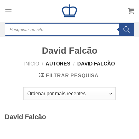
Skip
to
content
Products
search
David Falcão
INÍCIO
/
AUTORES
/
DAVID FALCÃO
FILTRAR PESQUISA
David Falcão