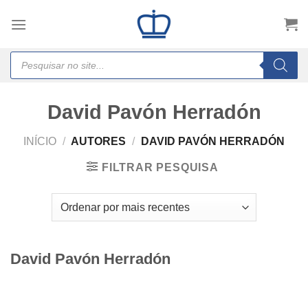
Skip
to
content
Products
search
David Pavón Herradón
INÍCIO
/
AUTORES
/
DAVID PAVÓN HERRADÓN
FILTRAR PESQUISA
David Pavón Herradón