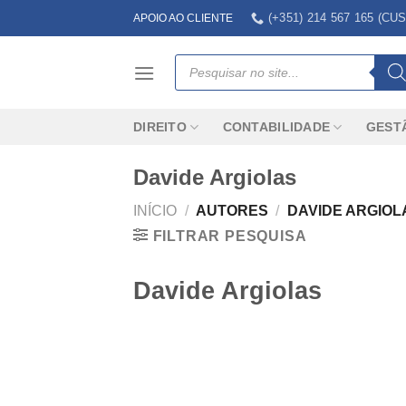
Skip
(+351) 214 567 165 (
APOIO AO CLIENTE
to
content
Products
search
DIREITO
CONTABILIDADE
GEST
Davide Argiolas
INÍCIO
/
AUTORES
/
DAVIDE ARGIOL
FILTRAR PESQUISA
Davide Argiolas