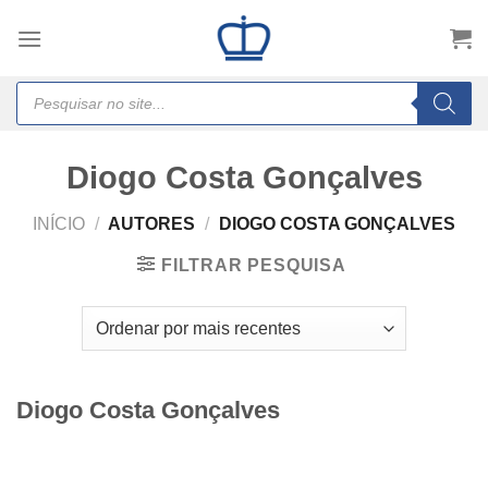
Skip
to
content
Products
search
Diogo Costa Gonçalves
INÍCIO
/
AUTORES
/
DIOGO COSTA GONÇALVES
FILTRAR PESQUISA
Diogo Costa Gonçalves