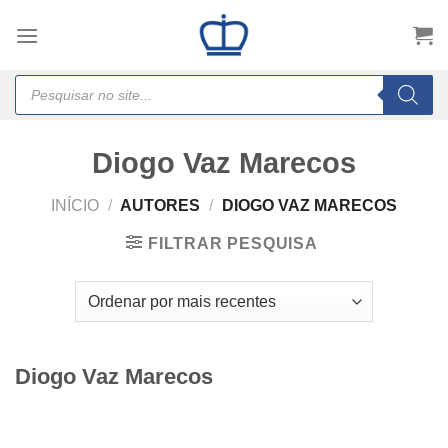
Skip
to
content
Products
search
Diogo Vaz Marecos
INÍCIO
/
AUTORES
/
DIOGO VAZ MARECOS
FILTRAR PESQUISA
Diogo Vaz Marecos