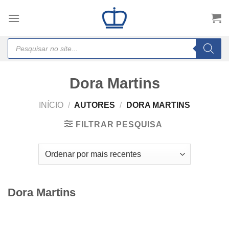
Skip
to
content
Products
search
Dora Martins
INÍCIO
/
AUTORES
/
DORA MARTINS
FILTRAR PESQUISA
Dora Martins