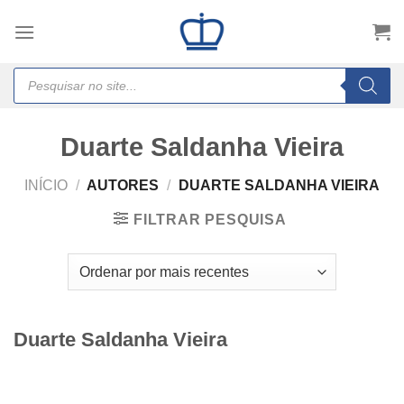
Skip
to
content
Products
search
Duarte Saldanha Vieira
INÍCIO
/
AUTORES
/
DUARTE SALDANHA VIEIRA
FILTRAR PESQUISA
Duarte Saldanha Vieira