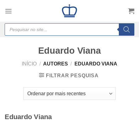
Skip
to
content
Products
search
Eduardo Viana
INÍCIO
/
AUTORES
/
EDUARDO VIANA
FILTRAR PESQUISA
Eduardo Viana