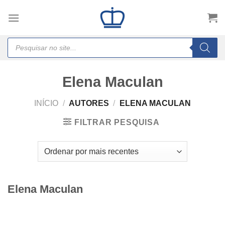
Skip
to
content
Products
search
Elena Maculan
INÍCIO
/
AUTORES
/
ELENA MACULAN
FILTRAR PESQUISA
Elena Maculan