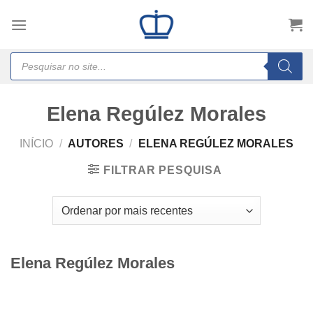
Skip
to
content
Products
search
Elena Regúlez Morales
INÍCIO
/
AUTORES
/
ELENA REGÚLEZ MORALES
FILTRAR PESQUISA
Elena Regúlez Morales