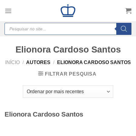
Skip
to
content
Products
search
Elionora Cardoso Santos
INÍCIO
/
AUTORES
/
ELIONORA CARDOSO SANTOS
FILTRAR PESQUISA
Elionora Cardoso Santos