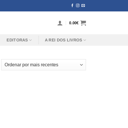
0.00
€
EDITORAS
A REI DOS LIVROS