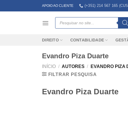
Skip
(+351) 214 567 165 (
APOIO AO CLIENTE
to
content
Products
search
DIREITO
CONTABILIDADE
GEST
Evandro Piza Duarte
INÍCIO
/
AUTORES
/
EVANDRO PIZA
FILTRAR PESQUISA
Evandro Piza Duarte